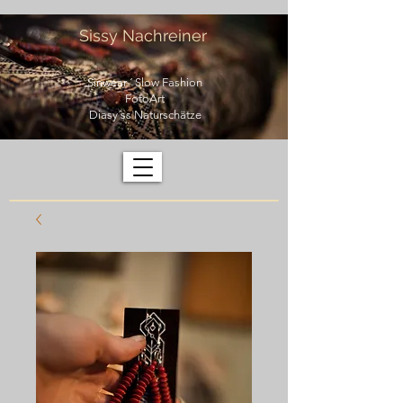
Sissy Nachreiner
Sinwear ´ Slow Fashion
FotoArt
Diasy´ss Naturschätze