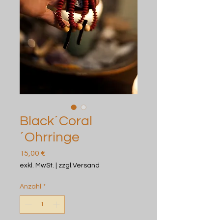
Black´Coral
´Ohrringe
Preis
15,00 €
exkl. MwSt.
|
zzgl.Versand
Anzahl
*