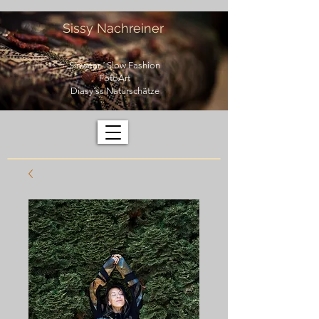
Sissy Nachreiner
Sinwear ´ Slow Fashion
FotoArt
Diasy´ss Naturschätze