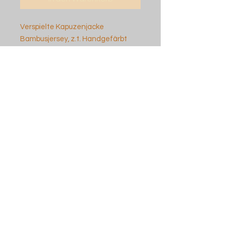
Verspielte Kapuzenjacke
Bambusjersey, z.t. Handgefärbt
French Terry* robust
Oversize Schnitt, große Kapuze
6 Taschen, lange Ärmel, unisex
Ab s/m - L