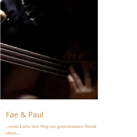
Fae & Paul